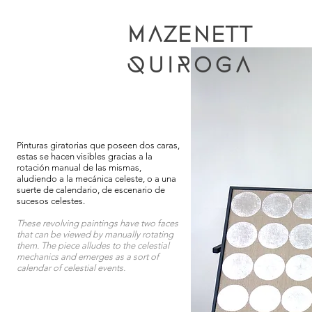
MAZENETT
QUIROGA
Pinturas giratorias que poseen dos caras,
estas se hacen visibles gracias a la
rotación manual de las mismas,
aludiendo a la mecánica celeste, o a una
suerte de calendario, de escenario de
sucesos celestes.
These revolving paintings have two faces
that can be viewed by manually rotating
them. The piece alludes to the celestial
mechanics and emerges as a sort of
calendar of celestial events.