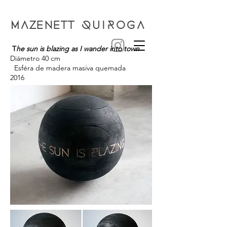
MAZENETT
QUIROGA
T
he sun is blazing as I wander into town
Diámetro 40 cm
Esféra de madera masiva quemada
2016