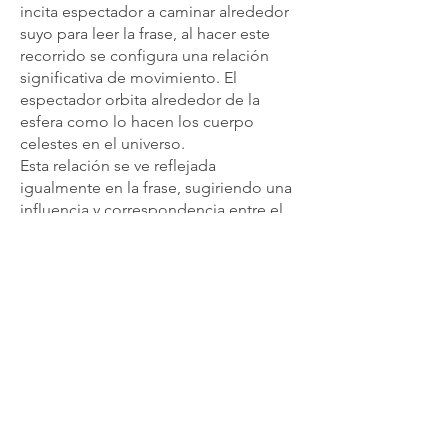
incita espectador a caminar alrededor
suyo para leer la frase, al hacer este
recorrido se configura una relación
significativa de movimiento. El
espectador orbita alrededor de la
esfera como lo hacen los cuerpo
celestes en el universo.
Esta relación se ve reflejada
igualmente en la frase, sugiriendo una
influencia y correspondencia entre el
astro sol y los cuerpos humanos en la
tierra, siendo ambos finalmente
cuerpos errantes y vagabundos, quizás
con una única diferencia de escala en
las trayectorias que realizan.
An incinerated wooden sphere with the
inscription: The sun is blazing as I wander into
town. It invites the spectator to walk around the
sculpture in order to read the sentence and by
doing so it triggers a meaningful movement. The
spectator orbits around the sphere as the