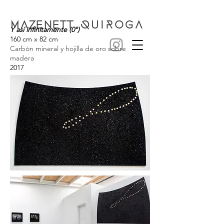
MAZENETT
QUIROGA
Y así infinitamente (0°)
160 cm x 82 cm
Carbón mineral y hojilla de oro sobre
madera
2017