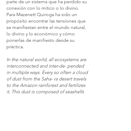
parte de un sistema que ha perdido su
conexión con lo mítico o lo divino.
Para Mazenett Quiroga ha sido un
propósito encontrar las tensiones que
se manifiestan entre el mundo natural,
lo divino y lo económico y cómo
ponerlas de manifiesto desde su
práctica.
In the natural world, all ecosystems are
interconnected and inter-de- pended
in multiple ways. Every so often a cloud
of dust from the Saha- ra desert travels
to the Amazon rainforest and fertilizes
it. This dust is composed of seashells
that were moldered millions of years
ago when the African desert was
covered by sea. Linear time is an
obtuse notion, if we understand it from
these mechanisms of natural
interaction. Native American cultures